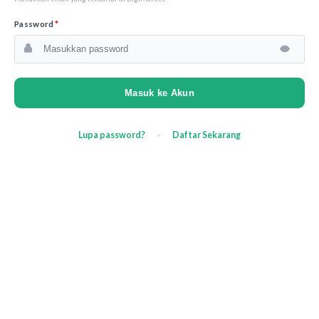
Password
*
Masuk ke Akun
Lupa password?
Daftar Sekarang
•