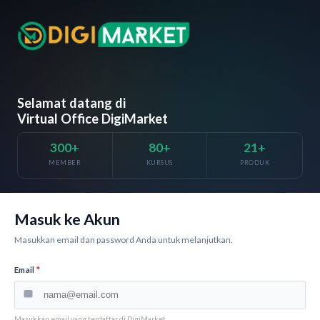
Selamat datang di
Virtual Office DigiMarket
300+
80+
21+
MEMBER
KURSUS
PRODUK
Masuk ke Akun
Masukkan email dan password Anda untuk melanjutkan.
Email
*
Masukkan email yang terdaftar di DigiMarket.