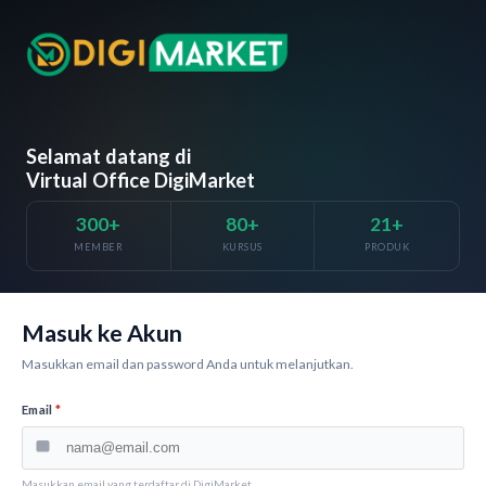
Selamat datang di
Virtual Office DigiMarket
300+
80+
21+
MEMBER
KURSUS
PRODUK
Masuk ke Akun
Masukkan email dan password Anda untuk melanjutkan.
Email
*
Masukkan email yang terdaftar di DigiMarket.