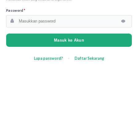
Password
*
Masuk ke Akun
Lupa password?
Daftar Sekarang
•